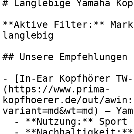
# Langlebige Yamaha Kop
**Aktive Filter:** Mark
langlebig

## Unsere Empfehlungen

- [In-Ear Kopfhörer TW-
(https://www.prima-
kopfhoerer.de/out/awin:
variant=md&wt=md) — Yama
  - **Nutzung:** Sport

  - **Nachhaltigkeit:** langlebig
