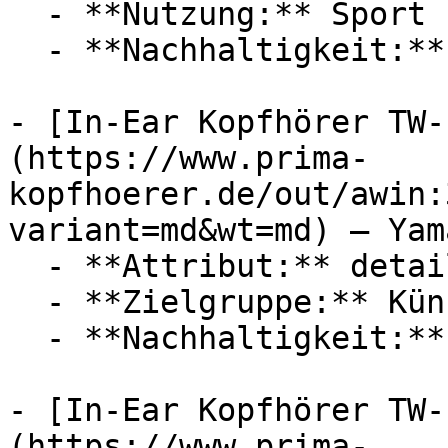
  - **Nutzung:** Sport

  - **Nachhaltigkeit:** langlebig

- [In-Ear Kopfhörer TW-
(https://www.prima-
kopfhoerer.de/out/awin:
variant=md&wt=md) — Yama
  - **Attribut:** detailreich

  - **Zielgruppe:** Künstler

  - **Nachhaltigkeit:** langlebig

- [In-Ear Kopfhörer TW-
(https://www.prima-