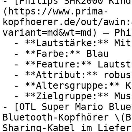
- [Philips SHK2000 Kind
(https://www.prima-
kopfhoerer.de/out/awin:
variant=md&wt=md) — Phil
  - **Lautstärke:** Mit 85 dB Lautstärke

  - **Farbe:** Blau

  - **Feature:** Lautstärkebegrenzung

  - **Attribut:** robust

  - **Altersgruppe:** Kinder, Junge Erwachsene

  - **Zielgruppe:** Musikliebhaber

- [OTL Super Mario Blue
Bluetooth-Kopfhörer \(B
Sharing-Kabel im Liefer