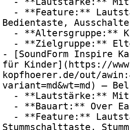
  - **Lautstärke:** Mit 85 dB Lautstärke

  - **Feature:** Lautstärkebegrenzung, 
Bedientaste, Ausschalte
  - **Altersgruppe:** Kinder

  - **Zielgruppe:** Eltern

- [SoundForm Inspire Ka
für Kinder](https://www
kopfhoerer.de/out/awin:
variant=md&wt=md) — Belk
  - **Lautstärke:** Mit 85 dB Lautstärke

  - **Bauart:** Over Ear Kopfhörer

  - **Feature:** Lautstärkebegrenzung, 
Stummschalttaste, Stumm