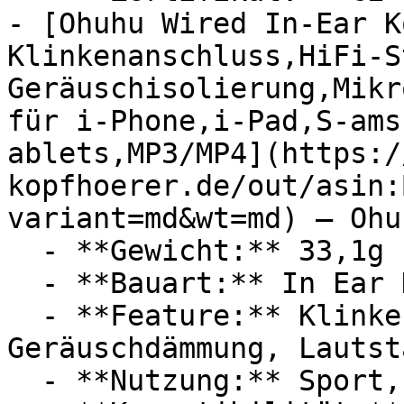
- [Ohuhu Wired In-Ear K
Klinkenanschluss,HiFi-S
Geräuschisolierung,Mikr
für i-Phone,i-Pad,S-ams
ablets,MP3/MP4](https:/
kopfhoerer.de/out/asin:
variant=md&wt=md) — Ohuh
  - **Gewicht:** 33,1g

  - **Bauart:** In Ear Kopfhörer

  - **Feature:** Klinkenanschluss, 
Geräuschdämmung, Lautst
  - **Nutzung:** Sport, Joggen
