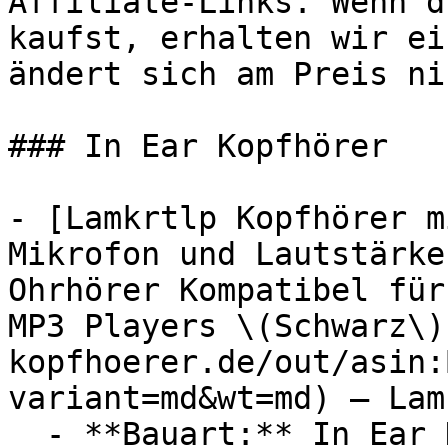
Affiliate-Links. Wenn d
kaufst, erhalten wir ei
ändert sich am Preis ni
### In Ear Kopfhörer

- [Lamkrtlp Kopfhörer m
Mikrofon und Lautstärke
Ohrhörer Kompatibel für
MP3 Players \(Schwarz\)
kopfhoerer.de/out/asin:
variant=md&wt=md) — Lam
  - **Bauart:** In Ear Kopfhörer, Headsets
