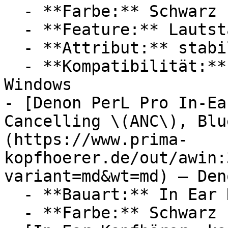
  - **Farbe:** Schwarz

  - **Feature:** Lautstärkeregler, Mikrofon

  - **Attribut:** stabil

  - **Kompatibilität:** Apple iPhone, Microsoft 
Windows

- [Denon PerL Pro In-Ea
Cancelling \(ANC\), Blu
(https://www.prima-
kopfhoerer.de/out/awin:
variant=md&wt=md) — Deno
  - **Bauart:** In Ear Kopfhörer

  - **Farbe:** Schwarz
