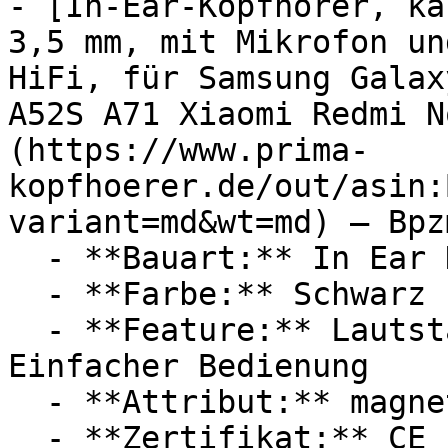
- [In-Ear-Kopfhörer, ka
3,5 mm, mit Mikrofon un
HiFi, für Samsung Galax
A52S A71 Xiaomi Redmi N
(https://www.prima-
kopfhoerer.de/out/asin:
variant=md&wt=md) — Bpzm
  - **Bauart:** In Ear Kopfhörer

  - **Farbe:** Schwarz

  - **Feature:** Lautstärkeregler, Mikrofon, 
Einfacher Bedienung

  - **Attribut:** magnetisch

  - **Zertifikat:** CE Label
