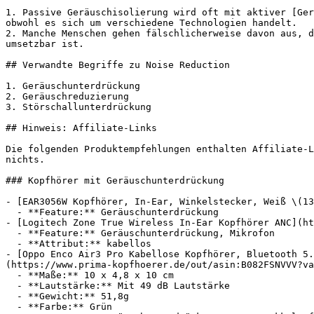
1. Passive Geräuschisolierung wird oft mit aktiver [Ger
obwohl es sich um verschiedene Technologien handelt.

2. Manche Menschen gehen fälschlicherweise davon aus, d
umsetzbar ist.

## Verwandte Begriffe zu Noise Reduction

1. Geräuschunterdrückung

2. Geräuschreduzierung

3. Störschallunterdrückung

## Hinweis: Affiliate-Links

Die folgenden Produktempfehlungen enthalten Affiliate-L
nichts.

### Kopfhörer mit Geräuschunterdrückung

- [EAR3056W Kopfhörer, In-Ear, Winkelstecker, Weiß \(13
  - **Feature:** Geräuschunterdrückung

- [Logitech Zone True Wireless In-Ear Kopfhörer ANC](ht
  - **Feature:** Geräuschunterdrückung, Mikrofon

  - **Attribut:** kabellos

- [Oppo Enco Air3 Pro Kabellose Kopfhörer, Bluetooth 5.
(https://www.prima-kopfhoerer.de/out/asin:B082FSNVVV?va
  - **Maße:** 10 x 4,8 x 10 cm

  - **Lautstärke:** Mit 49 dB Lautstärke

  - **Gewicht:** 51,8g

  - **Farbe:** Grün
