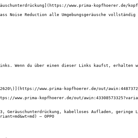
äuschunterdrückung](https://www.prima-kopfhoerer.de/kopf
ass Noise Reduction alle Umgebungsgeräusche vollständig 
inks. Wenn du über einen dieser Links kaufst, erhalten w
2620\)](https://www.prima-kopfhoerer.de/out/awin:4487372
tps://www.prima-kopfhoerer.de/out/awin:43308573325?varia
3, Geräuschunterdrückung, kabelloses Aufladen, geringe L
riant=md&wt=md) — OPPO
