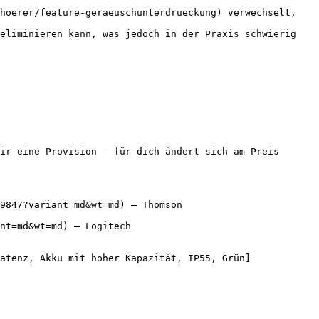
hoerer/feature-geraeuschunterdrueckung) verwechselt, 
eliminieren kann, was jedoch in der Praxis schwierig 
ir eine Provision — für dich ändert sich am Preis 
9847?variant=md&wt=md) — Thomson

nt=md&wt=md) — Logitech

atenz, Akku mit hoher Kapazität, IP55, Grün]