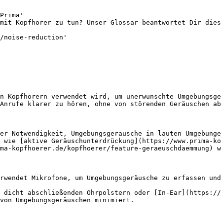
Prima'

mit Kopfhörer zu tun? Unser Glossar beantwortet Dir dies
/noise-reduction'

n Kopfhörern verwendet wird, um unerwünschte Umgebungsge
Anrufe klarer zu hören, ohne von störenden Geräuschen ab
er Notwendigkeit, Umgebungsgeräusche in lauten Umgebunge
 wie [aktive Geräuschunterdrückung](https://www.prima-ko
ma-kopfhoerer.de/kopfhoerer/feature-geraeuschdaemmung) w
rwendet Mikrofone, um Umgebungsgeräusche zu erfassen und
 dicht abschließenden Ohrpolstern oder [In-Ear](https://
von Umgebungsgeräuschen minimiert.
