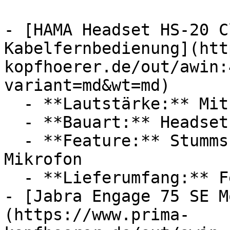
- [HAMA Headset HS-20 C
Kabelfernbedienung](htt
kopfhoerer.de/out/awin:
variant=md&wt=md)

  - **Lautstärke:** Mit 2 dB Lautstärke

  - **Bauart:** Headsets

  - **Feature:** Stummschaltung, Telefonfunktion, 
Mikrofon

  - **Lieferumfang:** Fernbedienung

- [Jabra Engage 75 SE M
(https://www.prima-