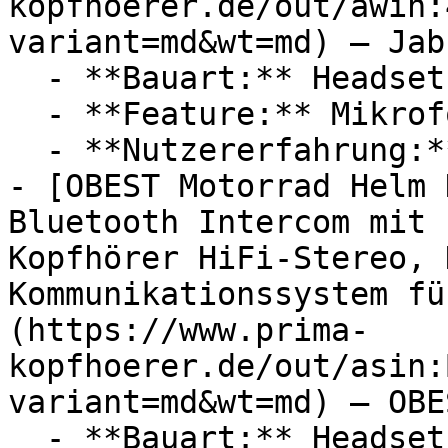
kopfhoerer.de/out/awin:
variant=md&wt=md) — Jabr
  - **Bauart:** Headsets

  - **Feature:** Mikrofon

  - **Nutzererfahrung:** Experten

- [OBEST Motorrad Helm 
Bluetooth Intercom mit 
Kopfhörer HiFi-Stereo, 
Kommunikationssystem fü
(https://www.prima-
kopfhoerer.de/out/asin:
variant=md&wt=md) — OBES
  - **Bauart:** Headsets
