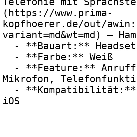
Telefonie mit Sprachste
(https://www.prima-
kopfhoerer.de/out/awin:
variant=md&wt=md) — Hama
  - **Bauart:** Headsets

  - **Farbe:** Weiß

  - **Feature:** Anruffunktion, Sprachsteuerung, 
Mikrofon, Telefonfunktio
  - **Kompatibilität:** Google Assistant, Apple 