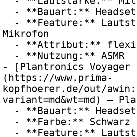
  - **Lautstärke:** Mit 54 dB Lautstärke

  - **Bauart:** Headsets

  - **Feature:** Lautstärkeregler, Kopfbügel, 
Mikrofon

  - **Attribut:** flexibel

  - **Nutzung:** ASMR

- [Plantronics Voyager 
(https://www.prima-
kopfhoerer.de/out/awin:
variant=md&wt=md) — Pla
  - **Bauart:** Headsets

  - **Farbe:** Schwarz

  - **Feature:** Lautstärkeregler, 