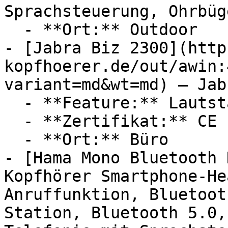
Sprachsteuerung, Ohrbüg
  - **Ort:** Outdoor

- [Jabra Biz 2300](http
kopfhoerer.de/out/awin:
variant=md&wt=md) — Jabr
  - **Feature:** Lautstärkeregler

  - **Zertifikat:** CE Label, RoHS Zertifikat

  - **Ort:** Büro

- [Hama Mono Bluetooth 
Kopfhörer Smartphone-He
Anruffunktion, Bluetoot
Station, Bluetooth 5.0,