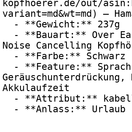
kopfhoerer.de/out/asin:
variant=md&wt=md) — Hama
  - **Gewicht:** 237g

  - **Bauart:** Over Ear Kopfhörer, Headsets, 
Noise Cancelling Kopfhör
  - **Farbe:** Schwarz

  - **Feature:** Sprachsteuerung, 
Geräuschunterdrückung, 
Akkulaufzeit

  - **Attribut:** kabellos, faltbar
