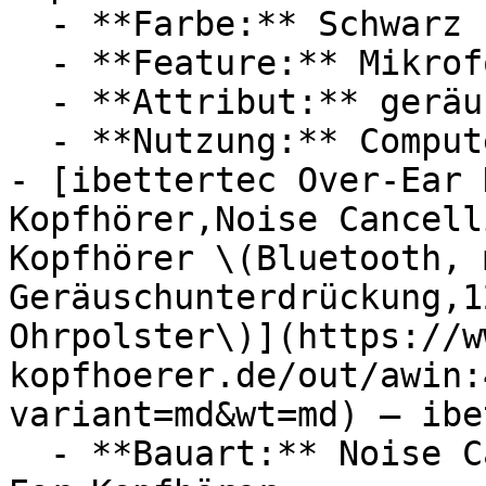
  - **Farbe:** Schwarz

  - **Feature:** Mikrofon, Kabelsteuerung

  - **Attribut:** geräuschlos

  - **Nutzung:** Computerspiele

- [ibettertec Over-Ear 
Kopfhörer,Noise Cancell
Kopfhörer \(Bluetooth, 
Geräuschunterdrückung,1
Ohrpolster\)](https://w
kopfhoerer.de/out/awin:
variant=md&wt=md) — ibe
  - **Bauart:** Noise Cancelling Kopfhörer, Over 