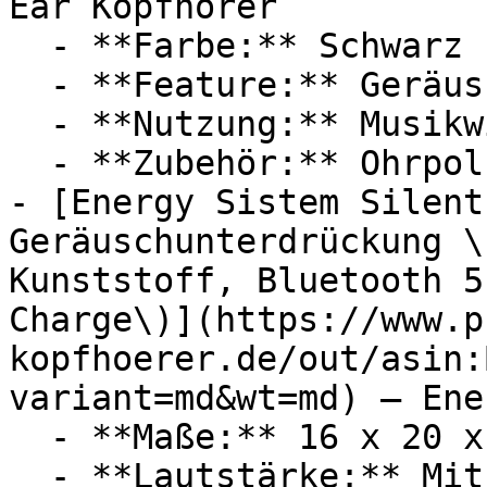
Ear Kopfhörer

  - **Farbe:** Schwarz

  - **Feature:** Geräuschunterdrückung

  - **Nutzung:** Musikwiedergabe, Joggen

  - **Zubehör:** Ohrpolster

- [Energy Sistem Silent
Geräuschunterdrückung \
Kunststoff, Bluetooth 5
Charge\)](https://www.p
kopfhoerer.de/out/asin:
variant=md&wt=md) — Ene
  - **Maße:** 16 x 20 x 8 cm

  - **Lautstärke:** Mit 30 dB Lautstärke
