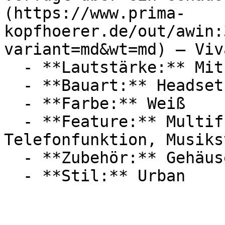
(https://www.prima-
kopfhoerer.de/out/awin:
variant=md&wt=md) — Viva
  - **Lautstärke:** Mit 98 dB Lautstärke

  - **Bauart:** Headsets, In Ear Kopfhörer

  - **Farbe:** Weiß

  - **Feature:** Multifunktionstaste, 
Telefonfunktion, Musiks
  - **Zubehör:** Gehäuse
