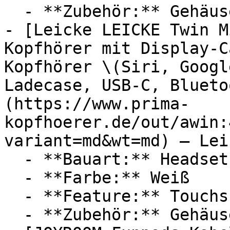
  - **Zubehör:** Gehäuse, Kabel

- [Leicke LEICKE Twin M
Kopfhörer mit Display-C
Kopfhörer \(Siri, Googl
Ladecase, USB-C, Blueto
(https://www.prima-
kopfhoerer.de/out/awin:
variant=md&wt=md) — Leic
  - **Bauart:** Headsets

  - **Farbe:** Weiß

  - **Feature:** Touchscreen

  - **Zubehör:** Gehäuse
