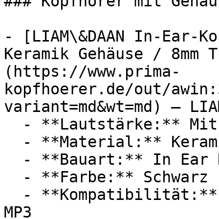
### Kopfhörer mit Gehäus
- [LIAM\&DAAN In-Ear-Ko
Keramik Gehäuse / 8mm T
(https://www.prima-
kopfhoerer.de/out/awin:
variant=md&wt=md) — LIA
  - **Lautstärke:** Mit 95 dB Lautstärke

  - **Material:** Keramik

  - **Bauart:** In Ear Kopfhörer

  - **Farbe:** Schwarz

  - **Kompatibilität:** Apple iPhone, Apple iPad, 
MP3
