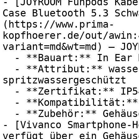
- [JOYROOM Funpods Kabe
Case Bluetooth 5.3 Schw
(https://www.prima-
kopfhoerer.de/out/awin:
variant=md&wt=md) — JOYR
  - **Bauart:** In Ear Kopfhörer

  - **Attribut:** wasserdicht, staubgeschützt, 
spritzwassergeschützt

  - **Zertifikat:** IP54 Schutzklasse

  - **Kompatibilität:** AAC

  - **Zubehör:** Gehäuse

- [Vivanco Smartphone-H
verfügt über ein Gehäus