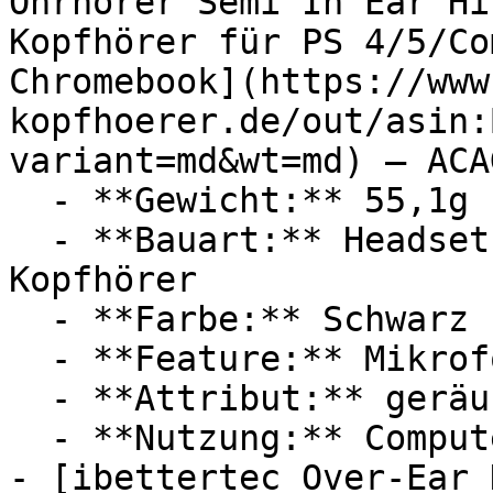
Ohrhörer Semi In Ear Hi
Kopfhörer für PS 4/5/Co
Chromebook](https://www
kopfhoerer.de/out/asin:
variant=md&wt=md) — ACAG
  - **Gewicht:** 55,1g

  - **Bauart:** Headsets, Noise Cancelling 
Kopfhörer

  - **Farbe:** Schwarz

  - **Feature:** Mikrofon, Kabelsteuerung

  - **Attribut:** geräuschlos

  - **Nutzung:** Computerspiele

- [ibettertec Over-Ear 