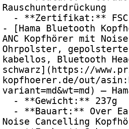
Rauschunterdrückung

  - **Zertifikat:** FSC Siegel

- [Hama Bluetooth Kopfh
ANC Kopfhörer mit Noise
Ohrpolster, gepolsterte
kabellos, Bluetooth Hea
schwarz](https://www.pr
kopfhoerer.de/out/asin:
variant=md&wt=md) — Hama
  - **Gewicht:** 237g

  - **Bauart:** Over Ear Kopfhörer, Headsets, 
Noise Cancelling Kopfhör