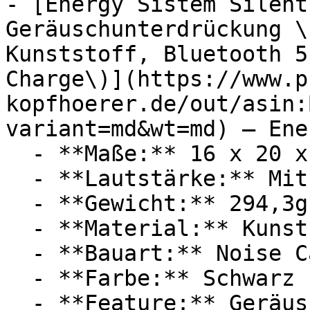
- [Energy Sistem Silent
Geräuschunterdrückung \
Kunststoff, Bluetooth 5
Charge\)](https://www.p
kopfhoerer.de/out/asin:
variant=md&wt=md) — Ene
  - **Maße:** 16 x 20 x 8 cm

  - **Lautstärke:** Mit 30 dB Lautstärke

  - **Gewicht:** 294,3g

  - **Material:** Kunststoff

  - **Bauart:** Noise Cancelling Kopfhörer

  - **Farbe:** Schwarz

  - **Feature:** Geräuschunterdrückung, 