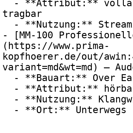
  - **Attribut:** vollautomatisch, klappbar, 
tragbar

  - **Nutzung:** Streaming, Klangwiedergabe

- [MM-100 Professionell
(https://www.prima-
kopfhoerer.de/out/awin:
variant=md&wt=md) — Aude
  - **Bauart:** Over Ear Kopfhörer

  - **Attribut:** hörbar

  - **Nutzung:** Klangwiedergabe
