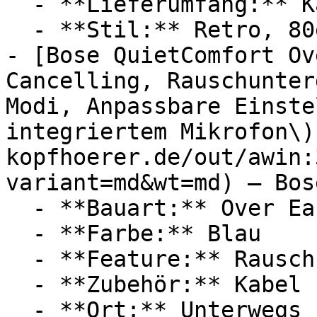
  - **Lieferumfang:** Kabel

  - **Stil:** Retro, 80er Jahre, Vintage

- [Bose QuietComfort Ov
Cancelling, Rauschunter
Modi, Anpassbare Einste
integriertem Mikrofon\)
kopfhoerer.de/out/awin:
variant=md&wt=md) — Bose
  - **Bauart:** Over Ear Kopfhörer

  - **Farbe:** Blau

  - **Feature:** Rauschunterdrückung, Mikrofon

  - **Zubehör:** Kabel

  - **Ort:** Unterwegs
