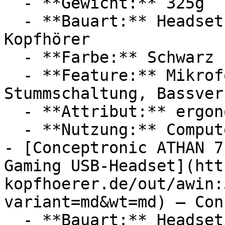
  - **Gewicht:** 325g

  - **Bauart:** Headsets, Noise Cancelling 
Kopfhörer

  - **Farbe:** Schwarz

  - **Feature:** Mikrofon, Geräuschunterdrückung, 
Stummschaltung, Bassver
  - **Attribut:** ergonomisch, nahtlos

  - **Nutzung:** Computerspiele

- [Conceptronic ATHAN 7
Gaming USB-Headset](htt
kopfhoerer.de/out/awin:
variant=md&wt=md) — Con
  - **Bauart:** Headsets, Over Ear Kopfhörer
