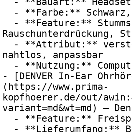
  - **Bauart:** Headsets

  - **Farbe:** Schwarz, Weiß

  - **Feature:** Stummschaltung, Mikrofon, 
Rauschunterdrückung, St
  - **Attribut:** verstellbar, langanhaltend, 
nahtlos, anpassbar

  - **Nutzung:** Computerspiele, Streaming

- [DENVER In-Ear Ohrhör
(https://www.prima-
kopfhoerer.de/out/awin:
variant=md&wt=md) — Denv
  - **Feature:** Freisprechfunktion, Mikrofon
