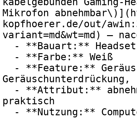
kabelgebunden Gaming-He
Mikrofon abnehmbar\)](h
kopfhoerer.de/out/awin:
variant=md&wt=md) — naco
  - **Bauart:** Headsets

  - **Farbe:** Weiß

  - **Feature:** Geräuschdämmung, Mikrofon, 
Geräuschunterdrückung, 
  - **Attribut:** abnehmbar, unzerbrechlich, 
praktisch
