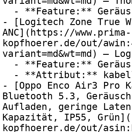
variant=md&wt=md) — Thom
  - **Feature:** Geräuschunterdrückung

- [Logitech Zone True W
ANC](https://www.prima-
kopfhoerer.de/out/awin:
variant=md&wt=md) — Log
  - **Feature:** Geräuschunterdrückung, Mikrofon

  - **Attribut:** kabellos

- [Oppo Enco Air3 Pro K
Bluetooth 5.3, Geräusch
Aufladen, geringe Laten
Kapazität, IP55, Grün](
kopfhoerer.de/out/asin: