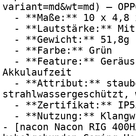
variant=md&wt=md) — OPPO
  - **Maße:** 10 x 4,8 x 10 cm

  - **Lautstärke:** Mit 49 dB Lautstärke

  - **Gewicht:** 51,8g

  - **Farbe:** Grün

  - **Feature:** Geräuschunterdrückung, Langer 
Akkulaufzeit

  - **Attribut:** staubgeschützt, 
strahlwassergeschützt, 
  - **Zertifikat:** IP55 Schutzklasse, TÜV

  - **Nutzung:** Klangwiedergabe, Sport

- [nacon Nacon RIG 400H