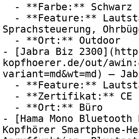
  - **Farbe:** Schwarz

  - **Feature:** Lautstärkeregler, 
Sprachsteuerung, Ohrbüg
  - **Ort:** Outdoor

- [Jabra Biz 2300](http
kopfhoerer.de/out/awin:
variant=md&wt=md) — Jabr
  - **Feature:** Lautstärkeregler, Mikrofon

  - **Zertifikat:** CE Label, RoHS Zertifikat

  - **Ort:** Büro

- [Hama Mono Bluetooth 
Kopfhörer Smartphone-He