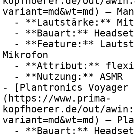
kopfhoerer.de/out/awin:
variant=md&wt=md) — Man
  - **Lautstärke:** Mit 54 dB Lautstärke

  - **Bauart:** Headsets

  - **Feature:** Lautstärkeregler, Kopfbügel, 
Mikrofon

  - **Attribut:** flexibel

  - **Nutzung:** ASMR

- [Plantronics Voyager 
(https://www.prima-
kopfhoerer.de/out/awin:
variant=md&wt=md) — Pla
  - **Bauart:** Headsets
