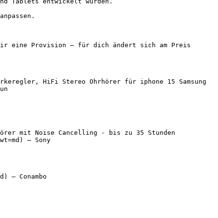
nd Tablets entwickelt wurden.

anpassen.

ir eine Provision — für dich ändert sich am Preis 
rkeregler, HiFi Stereo Ohrhörer für iphone 15 Samsung 
un

örer mit Noise Cancelling - bis zu 35 Stunden 
wt=md) — Sony

d) — Conambo
