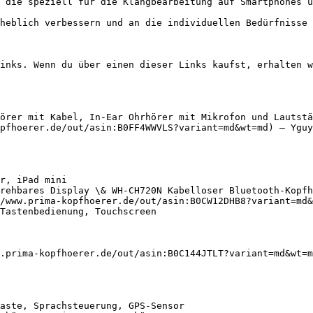
 die speziell für die Klangbearbeitung auf Smartphones u
heblich verbessern und an die individuellen Bedürfnisse 
inks. Wenn du über einen dieser Links kaufst, erhalten w
örer mit Kabel, In-Ear Ohrhörer mit Mikrofon und Lautstä
pfhoerer.de/out/asin:B0FF4WWVLS?variant=md&wt=md) — Yguy
rehbares Display \& WH-CH720N Kabelloser Bluetooth-Kopfh
/www.prima-kopfhoerer.de/out/asin:B0CW12DHB8?variant=md&
.prima-kopfhoerer.de/out/asin:B0C144JTLT?variant=md&wt=m