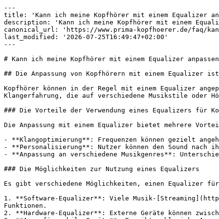
---

title: 'Kann ich meine Kopfhörer mit einem Equalizer an
description: 'Kann ich meine Kopfhörer mit einem Equali
canonical_url: 'https://www.prima-kopfhoerer.de/faq/kan
last_modified: '2026-07-25T16:49:47+02:00'

---

# Kann ich meine Kopfhörer mit einem Equalizer anpassen
## Die Anpassung von Kopfhörern mit einem Equalizer ist
Kopfhörer können in der Regel mit einem Equalizer angep
Klangerfahrung, die auf verschiedene Musikstile oder Hö
### Die Vorteile der Verwendung eines Equalizers für Ko
Die Anpassung mit einem Equalizer bietet mehrere Vortei
- **Klangoptimierung**: Frequenzen können gezielt angeh
- **Personalisierung**: Nutzer können den Sound nach ih
- **Anpassung an verschiedene Musikgenres**: Unterschie
### Die Möglichkeiten zur Nutzung eines Equalizers

Es gibt verschiedene Möglichkeiten, einen Equalizer für
1. **Software-Equalizer**: Viele Musik-[Streaming](http
Funktionen.

2. **Hardware-Equalizer**: Externe Geräte können zwisch