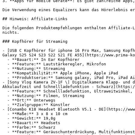
3. **Apps für mobile Geräte**: Es gibt zahlreiche Apps,
Die Verwendung eines Equalizers kann das Hörerlebnis er
## Hinweis: Affiliate-Links

Die folgenden Produktempfehlungen enthalten Affiliate-L
nichts.

### Kopfhörer für Streaming

- [USB C Kopfhörer für iphone 16 Pro Max, Samsung Kopfh
Galaxy S25 S24 S23 S22 S21 FE A55](https://www.prima-ko
  - **Bauart:** In Ear Kopfhörer

  - **Feature:** Lautstärkeregler, Mikrofon

  - **Nutzung:** Streaming

  - **Kompatibilität:** Apple iPhone, Apple iPad

  - **Produktserie:** Samsung galaxy, iPad Pro, iPad Air, iPad mini

- [Sony Vlog Kamera ZV-1F \| Digitalkamera Klapp- und d
Akkulaufzeit und Schnellladefunktion - Schwarz](https:/
  - **Feature:** Schnellladefunktion, Ultraweitwinkel, Tastenbedienung, Touchscreen

  - **Nutzung:** Filmen, Streaming

  - **Ort:** Unterwegs

  - **Zielgruppe:** Künstler

- [Conambo K18 Headset Bluetooth V5.1 - DE](https://www
  - **Maße:** 3 x 8 x 10 cm

  - **Gewicht:** 19,8g

  - **Bauart:** Headsets

  - **Farbe:** Schwarz

  - **Feature:** Geräuschunterdrückung, Multifunktionstaste, Sprachsteuerung, GPS-Sensor
