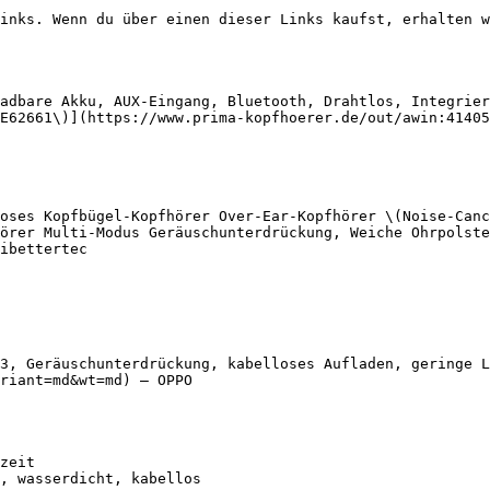
inks. Wenn du über einen dieser Links kaufst, erhalten w
adbare Akku, AUX-Eingang, Bluetooth, Drahtlos, Integrier
E62661\)](https://www.prima-kopfhoerer.de/out/awin:41405
oses Kopfbügel-Kopfhörer Over-Ear-Kopfhörer \(Noise-Canc
örer Multi-Modus Geräuschunterdrückung, Weiche Ohrpolste
ibettertec

3, Geräuschunterdrückung, kabelloses Aufladen, geringe L
riant=md&wt=md) — OPPO
