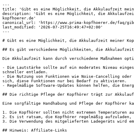
---

title: 'Gibt es eine Möglichkeit, die Akkulaufzeit mein
description: 'Gibt es eine Möglichkeit, die Akkulaufzei
kopfhoerer.de'

canonical_url: 'https://www.prima-kopfhoerer.de/faq/gib
last_modified: '2026-07-25T16:49:47+02:00'

---

# Gibt es eine Möglichkeit, die Akkulaufzeit meiner Kop
## Es gibt verschiedene Möglichkeiten, die Akkulaufzeit
Die Akkulaufzeit kann durch verschiedene Maßnahmen opti
- Die Lautstärke sollte auf ein moderates Niveau einges
schneller entladen.

- Die Nutzung von Funktionen wie Noise-Cancelling oder 
sich, diese Funktionen nur bei Bedarf zu aktivieren.

- Regelmäßige Software-Updates können helfen, die Energ
## Die richtige Pflege der Kopfhörer trägt zur Akkulauf
Eine sorgfältige Handhabung und Pflege der Kopfhörer ka
1. Die Kopfhörer sollten nicht extremen Temperaturen au
2. Es ist ratsam, die Kopfhörer regelmäßig aufzuladen, 
3. Die Verwendung des mitgelieferten Ladegeräts wird em
## Hinweis: Affiliate-Links
