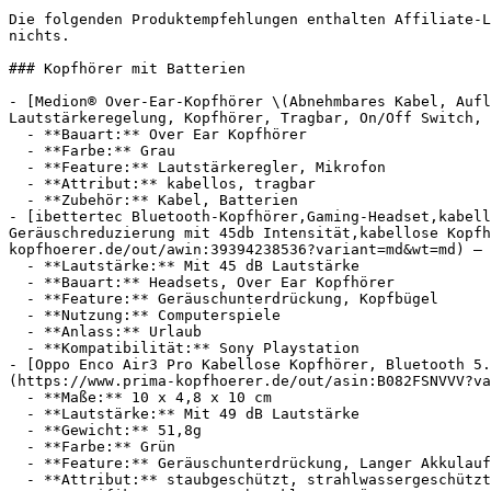
Die folgenden Produktempfehlungen enthalten Affiliate-L
nichts.

### Kopfhörer mit Batterien

- [Medion® Over-Ear-Kopfhörer \(Abnehmbares Kabel, Aufl
Lautstärkeregelung, Kopfhörer, Tragbar, On/Off Switch, 
  - **Bauart:** Over Ear Kopfhörer

  - **Farbe:** Grau

  - **Feature:** Lautstärkeregler, Mikrofon

  - **Attribut:** kabellos, tragbar

  - **Zubehör:** Kabel, Batterien

- [ibettertec Bluetooth-Kopfhörer,Gaming-Headset,kabell
Geräuschreduzierung mit 45db Intensität,kabellose Kopfh
kopfhoerer.de/out/awin:39394238536?variant=md&wt=md) — 
  - **Lautstärke:** Mit 45 dB Lautstärke

  - **Bauart:** Headsets, Over Ear Kopfhörer

  - **Feature:** Geräuschunterdrückung, Kopfbügel

  - **Nutzung:** Computerspiele

  - **Anlass:** Urlaub

  - **Kompatibilität:** Sony Playstation

- [Oppo Enco Air3 Pro Kabellose Kopfhörer, Bluetooth 5.
(https://www.prima-kopfhoerer.de/out/asin:B082FSNVVV?va
  - **Maße:** 10 x 4,8 x 10 cm

  - **Lautstärke:** Mit 49 dB Lautstärke

  - **Gewicht:** 51,8g

  - **Farbe:** Grün

  - **Feature:** Geräuschunterdrückung, Langer Akkulaufzeit

  - **Attribut:** staubgeschützt, strahlwassergeschützt, wasserdicht, kabellos
